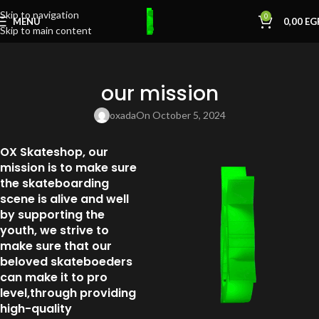
Skip to navigation
0
MENU
0,00
EG
Skip to main content
our mission
oxada
On October 5, 2024
OX Skateshop, our
mission is to make sure
the skateboarding
scene is alive and well
by supporting the
youth, we strive to
make sure that our
beloved skateboeders
can make it to pro
level,through providing
high-quality