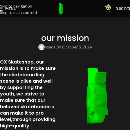
Skip to navigation
0
MENU
0,00
EG
Skip to main content
our mission
oxada
On October 5, 2024
OX Skateshop, our
mission is to make sure
the skateboarding
scene is alive and well
by supporting the
youth, we strive to
make sure that our
beloved skateboeders
can make it to pro
level,through providing
high-quality