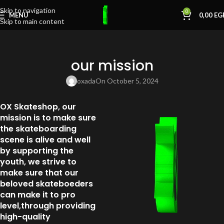
Skip to navigation
0
MENU
0,00
EG
Skip to main content
our mission
oxada
On October 5, 2024
OX Skateshop, our
mission is to make sure
the skateboarding
scene is alive and well
by supporting the
youth, we strive to
make sure that our
beloved skateboeders
can make it to pro
level,through providing
high-quality