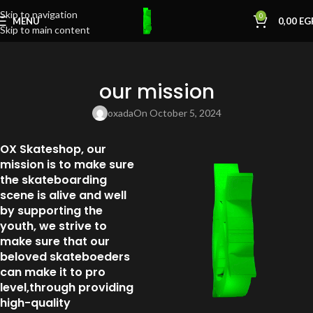
Skip to navigation
0
MENU
0,00
EG
Skip to main content
our mission
oxada
On October 5, 2024
OX Skateshop, our
mission is to make sure
the skateboarding
scene is alive and well
by supporting the
youth, we strive to
make sure that our
beloved skateboeders
can make it to pro
level,through providing
high-quality